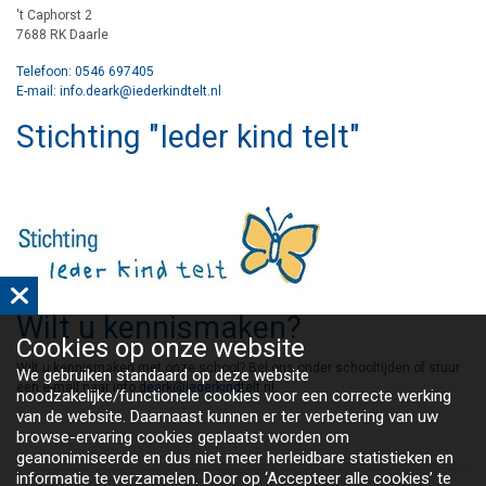
't Caphorst 2
7688 RK Daarle
Telefoon: 0546 697405
E-mail: info.deark@iederkindtelt.nl
Stichting "Ieder kind telt"
Wilt u kennismaken?
Cookies op
onze website
Wilt u kennismaken met onze school? Bel ons onder schooltijden of stuur
We gebruiken standaard op deze website
een e-mail naar
info.deark@iederkindtelt.nl
noodzakelijke/functionele cookies voor een correcte werking
van de website. Daarnaast kunnen er ter verbetering van uw
browse-ervaring cookies geplaatst worden om
geanonimiseerde en dus niet meer herleidbare statistieken en
informatie te verzamelen. Door op ‘Accepteer alle cookies’ te