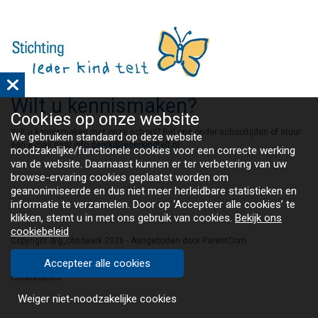
Wilt u kennismaken?
Cookies op
onze website
Wilt u kennismaken met onze school? Bel ons onder schooltijden of stuur
We gebruiken standaard op deze website
een e-mail naar
info.deark@iederkindtelt.nl
noodzakelijke/functionele cookies voor een correcte werking
van de website. Daarnaast kunnen er ter verbetering van uw
browse-ervaring cookies geplaatst worden om
geanonimiseerde en dus niet meer herleidbare statistieken en
informatie te verzamelen. Door op ‘Accepteer alle cookies’ te
klikken, stemt u in met ons gebruik van cookies.
Bekijk ons
cookiebeleid
Copyright drg_cbsdeark 2026 - Aangeboden door
ParentCom
Disclaimer
Accepteer alle cookies
Cookiebeleid
Weiger niet-noodzakelijke cookies