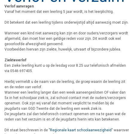
Verlof aanvragen
Vanaf het moment dat een leerling 5 jaar wordt, is het leerplichtig.
Dit betekent dat een leerling tijdens onderwijstijd altijd aanwezig moet zijn.
Wanneer een kind niet aanwezig kan zijn en door ouders/verzorgers wordt
afgemeld, dan moet hier een geldige reden voor zijn. Dit wordt ook wel
geoorloofde afwezigheid genoemd.
Voorbeelden hiervan zijn ziekte, huwelijk, uitvaart of bijzondere jubilea.
Ziekteverlof
Een zieke leerling kunt u op de lesdag voor 8.25 uur telefonisch afmelden
via 0546 697405.
Hierbij vermeldt u de naam van de leerling, de groep waarin de leerling zit
en de reden van verlof.
Wanneer een leerling langer dan een week aaneengesloten OF vaker dan
5x in het schooljaar ziek is, zal school contact met de ouders/verzorgers
opnemen. Ook zijn wij vanaf dat moment verplicht te melden bij de
jeugdarts van GGD Twente dat de leerling een week ziek is.
De jeugdarts zal dan telefonisch contact opnemen om na te gaan wat de
reden van het verzuim is en of de jeugdarts hierin iets kan betekenen.
Dit staat beschreven in de "
Regionale kaart schoolaanwezigheid
" waarover