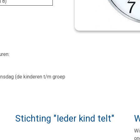
m 8)
uren:
ensdag (de kinderen t/m groep
Stichting "Ieder kind telt"
W
Wi
on