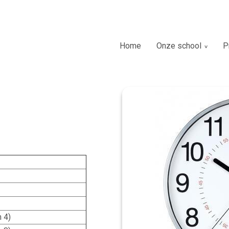
Home
Onze school
P
m 4)